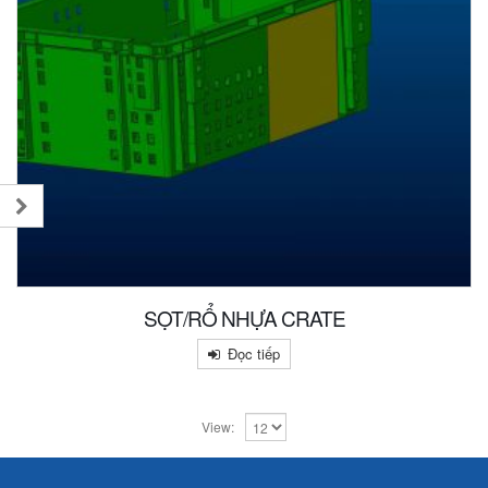
SỌT/RỔ NHỰA CRATE
Đọc tiếp
View: