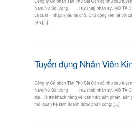
Công ty Cổ phần Tân Phú Sài Gòn có nhu cầu tuy
Nam/Nữ Số lượng : 02 (hai) nhân sự. MÔ TẢ CÔNG 
và xuất – nhập khẩu tại chỗ. Chủ động liên hệ với c
liên [...]
Tuyển dụng Nhân Viên Ki
Công ty Cổ phần Tân Phú Sài Gòn có nhu cầu tuy
Nam/Nữ Số lượng : 02 (hai) nhân sự. MÔ TẢ CÔN
địa. Hỗ trợ khách hàng về kiến thức sản phẩm, sản
mối quan hệ kinh doanh được phân công: [...]