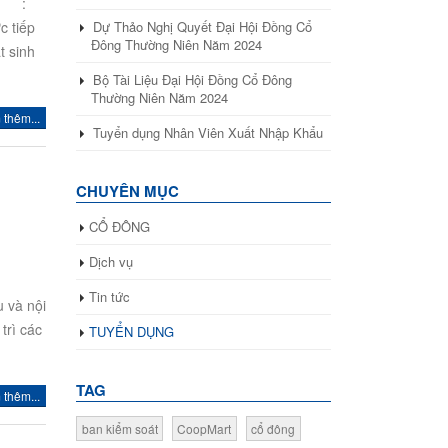
nh :
c tiếp
Dự Thảo Nghị Quyết Đại Hội Đồng Cổ
Đông Thường Niên Năm 2024
t sinh
Bộ Tài Liệu Đại Hội Đồng Cổ Đông
Thường Niên Năm 2024
thêm...
Tuyển dụng Nhân Viên Xuất Nhập Khẩu
CHUYÊN MỤC
CỔ ĐÔNG
Dịch vụ
Tin tức
 và nội
trì các
TUYỂN DỤNG
TAG
thêm...
ban kiểm soát
CoopMart
cổ đông