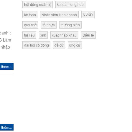
hội đồng quản trị
ke toan tong hop
kế toán
Nhân viên kinh doanh
NVKD
quy chế
rổ nhựa
thường niên
danh :
tài liệu
xnk
xuat nhap khau
Điều lệ
ỆC Làm
đại hội cổ đông
đề cử
ứng cử
 nhập
thêm...
thêm...