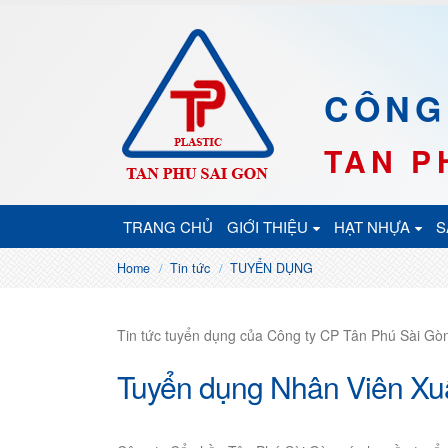
CÔNG
TAN P
TRANG CHỦ
GIỚI THIỆU
HẠT NHỰA
S
Home
Tin tức
TUYỂN DỤNG
Tin tức tuyển dụng của Công ty CP Tân Phú Sài Gò
Tuyển dụng Nhân Viên Xu