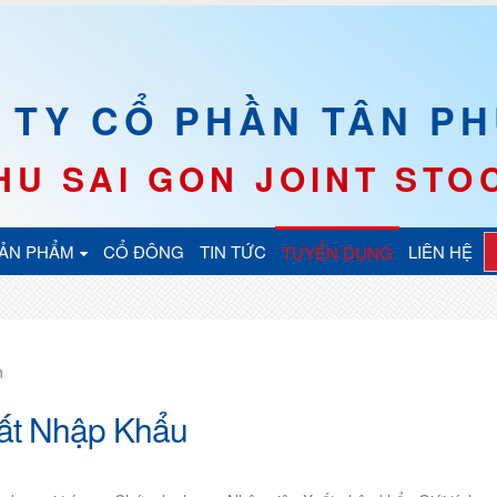
 TY CỔ PHẦN TÂN PH
HU SAI GON JOINT ST
ẢN PHẨM
CỔ ĐÔNG
TIN TỨC
LIÊN HỆ
TUYỂN DỤNG
n
ất Nhập Khẩu