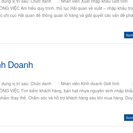
ển dụng vị trí sau: Chức danh : Nhân viên Xuất nhập khẩu Giới tí
VIỆC Am hiểu quy trình, thủ tục Hải quan về xuất – nhập khẩu trự
ác chi cục Hải quan để thông quan lô hàng và giải quyết các vấn đề phá
Xem 
nh Doanh
ển dụng vị trí sau: Chức danh : Nhân viên Kinh doanh Giới tính :
G VIỆC Tìm kiếm khách hàng, bán hạt nhựa nguyên sinh nhập khẩu
 phẩm thay thế. Chăm sóc và hỗ trợ khách hàng sau khi mua hàng. Duy 
Xem 